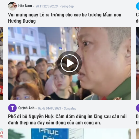
Hào Nam -
20:11 22/05/2024
- Sống đẹp
Vui mừng ngày Lễ ra trường cho các bé trường Mầm non
C
Hướng Dương
d
Quỳnh Anh -
09:42 04/04/2023
- Sống đẹp
Phố đi bộ Nguyễn Huệ: Cảm đám đông im lặng sau câu nói
B
đanh thép mà đầy cảm động của anh công an.
t