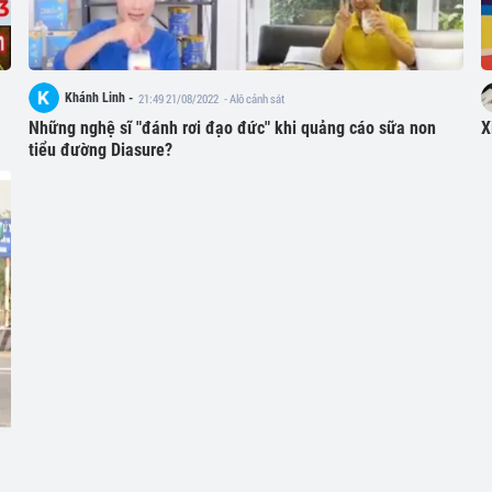
Khánh Linh -
21:49 21/08/2022
- Alô cảnh sát
Những nghệ sĩ "đánh rơi đạo đức" khi quảng cáo sữa non
X
tiểu đường Diasure?