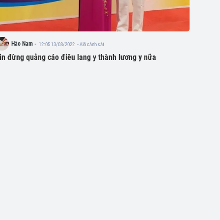
Hào Nam -
12:05 13/08/2022
- Alô cảnh sát
in đừng quảng cáo điêu lang y thành lương y nữa