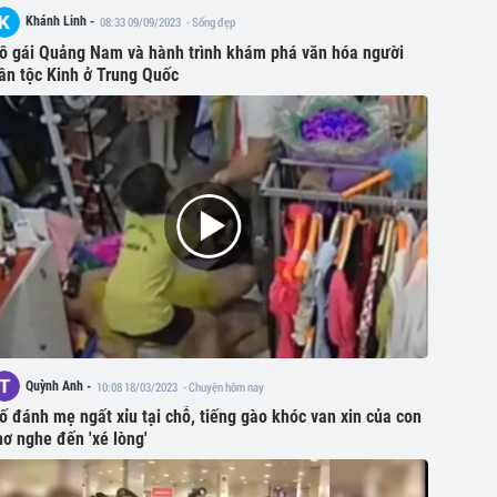
Khánh Linh -
08:33 09/09/2023
- Sống đẹp
ô gái Quảng Nam và hành trình khám phá văn hóa người
ân tộc Kinh ở Trung Quốc
Quỳnh Anh -
10:08 18/03/2023
- Chuyện hôm nay
ố đánh mẹ ngất xỉu tại chỗ, tiếng gào khóc van xin của con
hơ nghe đến 'xé lòng'