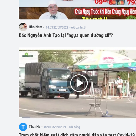
Hào Nam -
14:53 22/08/2022
- Alô cảnh sát
Bác Nguyễn Anh Tạo lại "ngựa quen đường cũ"?
Thái Hà -
09:01 25/09/2021
- Đời sống
Trạm chốt kiểm soát dịch cấm người dân vào test Covid-19