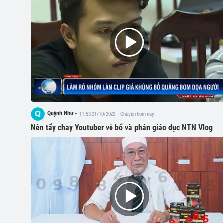
Quỳnh Như -
11:53 21/10/2022
- Chuyện hôm nay
Nên tẩy chay Youtuber vô bổ và phản giáo dục NTN Vlog