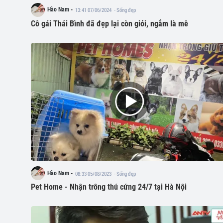
Hào Nam -
13:41 07/06/2024
- Sống đẹp
Cô gái Thái Bình đã đẹp lại còn giỏi, ngắm là mê
Hào Nam -
08:33 05/08/2023
- Sống đẹp
Pet Home - Nhận trông thú cứng 24/7 tại Hà Nội