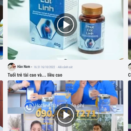
Hào Nam -
16:31 16/10/2022
- Alô cảnh sát
Tuổi trẻ tài cao và... liều cao
C