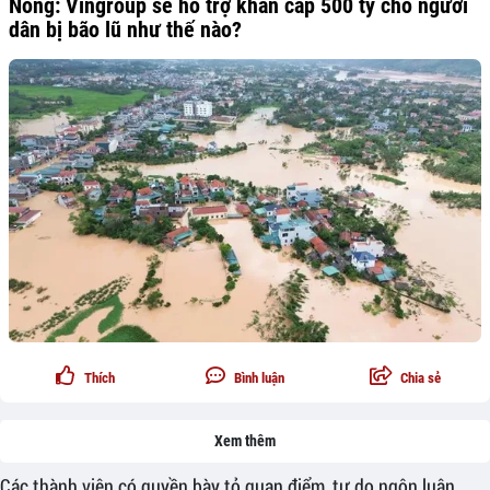
Nóng: Vingroup sẽ hỗ trợ khẩn cấp 500 tỷ cho người
dân bị bão lũ như thế nào?
Thích
Bình luận
Chia sẻ
Xem thêm
Các thành viên có quyền bày tỏ quan điểm, tự do ngôn luận