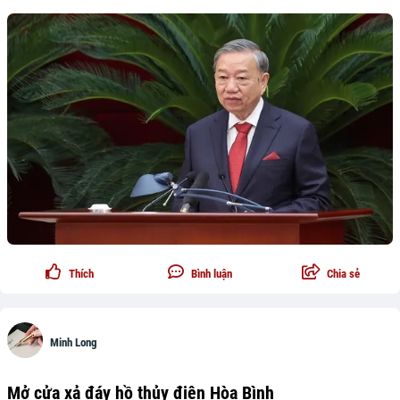
Thích
Bình luận
Chia sẻ
Minh Long
Mở cửa xả đáy hồ thủy điện Hòa Bình