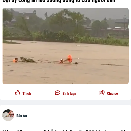
Đại úy công an lao xuống dòng lũ cứu người dân
Thích
Bình luận
Chia sẻ
Bảo An