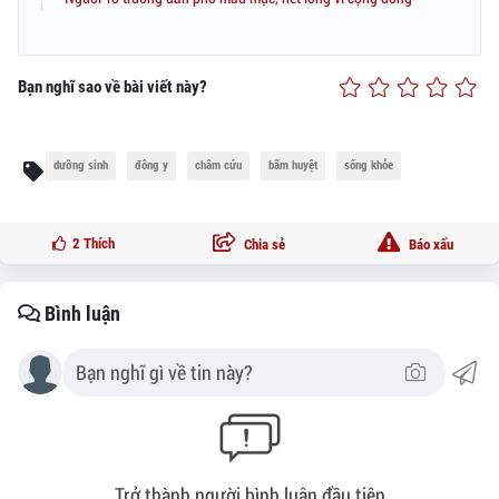
Bạn nghĩ sao về bài viết này?
dưỡng sinh
đông y
châm cứu
bấm huyệt
sống khỏe
2
Thích
Chia sẻ
Báo xấu
Bình luận
Trở thành người bình luận đầu tiên