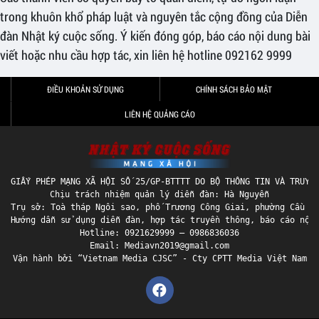
trong khuôn khổ pháp luật và nguyên tắc cộng đồng của Diễn
đàn Nhật ký cuộc sống. Ý kiến đóng góp, báo cáo nội dung bài
viết hoặc nhu cầu hợp tác, xin liên hệ hotline 092162 9999
ĐIỀU KHOẢN SỬ DỤNG
CHÍNH SÁCH BẢO MẬT
LIÊN HỆ QUẢNG CÁO
GIẤY PHÉP MẠNG XÃ HỘI SỐ 25/GP-BTTTT DO BỘ THÔNG TIN VÀ TRUYỀN
Chịu trách nhiệm quản lý diễn đàn: Hà Nguyễn

Trụ sở: Toà tháp Ngôi sao, phố Trương Công Giai, phường Cầu Gi
Hướng dẫn sử dụng diễn đàn, hợp tác truyền thông, báo cáo nội 
Hotline: 0921629999 – 0986836036

Email: Mediavn2019@gmail.com
