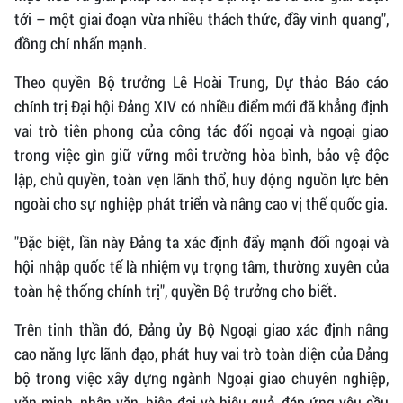
tới – một giai đoạn vừa nhiều thách thức, đầy vinh quang",
đồng chí nhấn mạnh.
Theo quyền Bộ trưởng Lê Hoài Trung, Dự thảo Báo cáo
chính trị Đại hội Đảng XIV có nhiều điểm mới đã khẳng định
vai trò tiên phong của công tác đối ngoại và ngoại giao
trong việc gìn giữ vững môi trường hòa bình, bảo vệ độc
lập, chủ quyền, toàn vẹn lãnh thổ, huy động nguồn lực bên
ngoài cho sự nghiệp phát triển và nâng cao vị thế quốc gia.
"Đặc biệt, lần này Đảng ta xác định đẩy mạnh đối ngoại và
hội nhập quốc tế là nhiệm vụ trọng tâm, thường xuyên của
toàn hệ thống chính trị", quyền Bộ trưởng cho biết.
Trên tinh thần đó, Đảng ủy Bộ Ngoại giao xác định nâng
cao năng lực lãnh đạo, phát huy vai trò toàn diện của Đảng
bộ trong việc xây dựng ngành Ngoại giao chuyên nghiệp,
văn minh, nhân văn, hiện đại và hiệu quả, đáp ứng yêu cầu