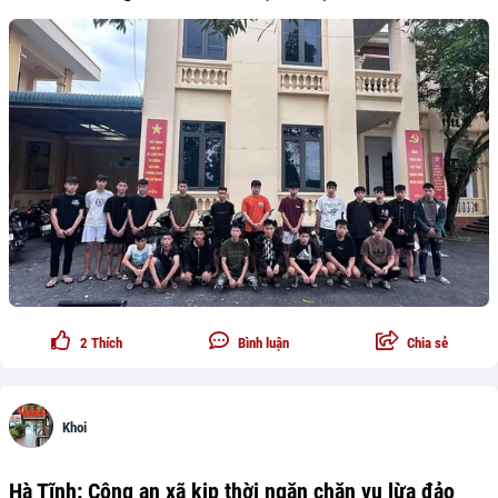
2
Thích
Bình luận
Chia sẻ
Khoi
Hà Tĩnh: Công an xã kịp thời ngăn chặn vụ lừa đảo