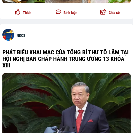
Thích
Bình luận
Chia sẻ
NKCS
PHÁT BIỂU KHAI MẠC CỦA TỔNG BÍ THƯ TÔ LÂM TẠI
HỘI NGHỊ BAN CHẤP HÀNH TRUNG ƯƠNG 13 KHÓA
XIII