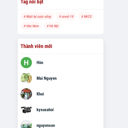
Tag nổi bật
# Nhật ký cuộc sống
# covid-19
# NKCS
# Hào Nam
# Hà Nội
Thành viên mới
Hòn
Mai Nguyen
Khoi
kysuxahoi
nguyenson