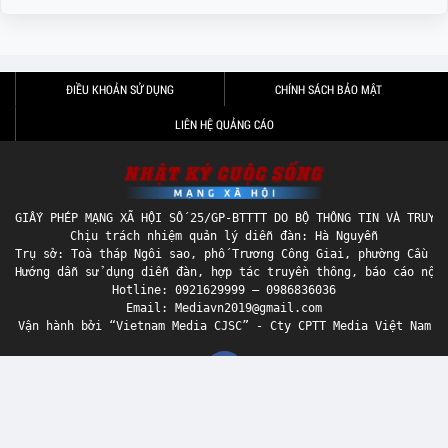
ĐIỀU KHOẢN SỬ DỤNG
CHÍNH SÁCH BẢO MẬT
LIÊN HỆ QUẢNG CÁO
GIẤY PHÉP MẠNG XÃ HỘI SỐ 25/GP-BTTTT DO BỘ THÔNG TIN VÀ TRUYỀN
Chịu trách nhiệm quản lý diễn đàn: Hà Nguyễn

Trụ sở: Toà tháp Ngôi sao, phố Trương Công Giai, phường Cầu Gi
Hướng dẫn sử dụng diễn đàn, hợp tác truyền thông, báo cáo nội 
Hotline: 0921629999 – 0986836036

Email: Mediavn2019@gmail.com

Tuân thủ nguyên tắc cộng đồng và pháp luật Việt Nam