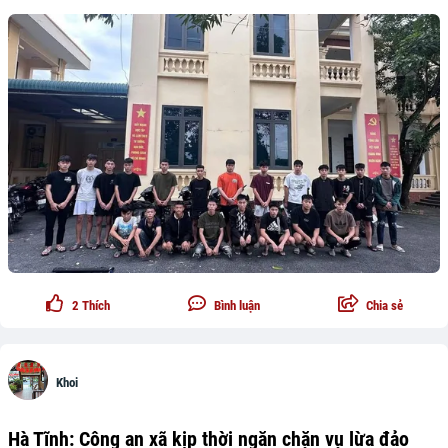
2
Thích
Bình luận
Chia sẻ
Khoi
Hà Tĩnh: Công an xã kịp thời ngăn chặn vụ lừa đảo