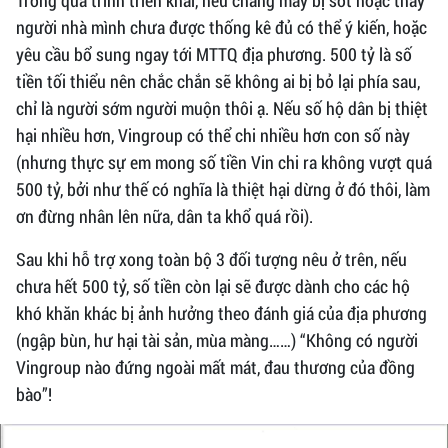
Trong quá trình triển khai, nếu chẳng may bị sót hoặc thấy
người nhà mình chưa được thống kê đủ có thể ý kiến, hoặc
yêu cầu bổ sung ngay tới MTTQ địa phương. 500 tỷ là số
tiền tối thiểu nên chắc chắn sẽ không ai bị bỏ lại phía sau,
chỉ là người sớm người muộn thôi ạ. Nếu số hộ dân bị thiệt
hại nhiều hơn, Vingroup có thể chi nhiều hơn con số này
(nhưng thực sự em mong số tiền Vin chi ra không vượt quá
500 tỷ, bởi như thế có nghĩa là thiệt hại dừng ở đó thôi, làm
ơn đừng nhân lên nữa, dân ta khổ quá rồi).
Sau khi hỗ trợ xong toàn bộ 3 đối tượng nêu ở trên, nếu
chưa hết 500 tỷ, số tiền còn lại sẽ được dành cho các hộ
khó khăn khác bị ảnh hưởng theo đánh giá của địa phương
(ngập bùn, hư hại tài sản, mùa màng……) “Không có người
Vingroup nào đứng ngoài mất mát, đau thương của đồng
bào”!